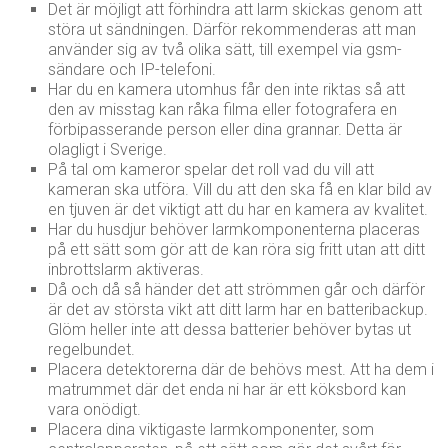
Det är möjligt att förhindra att larm skickas genom att
störa ut sändningen. Därför rekommenderas att man
använder sig av två olika sätt, till exempel via gsm-
sändare och IP-telefoni.
Har du en kamera utomhus får den inte riktas så att
den av misstag kan råka filma eller fotografera en
förbipasserande person eller dina grannar. Detta är
olagligt i Sverige.
På tal om kameror spelar det roll vad du vill att
kameran ska utföra. Vill du att den ska få en klar bild av
en tjuven är det viktigt att du har en kamera av kvalitet.
Har du husdjur behöver larmkomponenterna placeras
på ett sätt som gör att de kan röra sig fritt utan att ditt
inbrottslarm aktiveras.
Då och då så händer det att strömmen går och därför
är det av största vikt att ditt larm har en batteribackup.
Glöm heller inte att dessa batterier behöver bytas ut
regelbundet.
Placera detektorerna där de behövs mest. Att ha dem i
matrummet där det enda ni har är ett köksbord kan
vara onödigt.
Placera dina viktigaste larmkomponenter, som