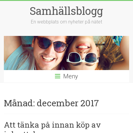
Hoppa
Samhällsblogg
till
innehåll
En webbplats om nyheter på nätet
Meny
Månad:
december 2017
Att tänka på innan köp av