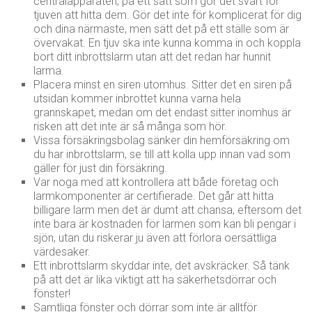
centralapparaten, på ett sätt som gör det svårt för
tjuven att hitta dem. Gör det inte för komplicerat för dig
och dina närmaste, men sätt det på ett ställe som är
övervakat. En tjuv ska inte kunna komma in och koppla
bort ditt inbrottslarm utan att det redan har hunnit
larma.
Placera minst en siren utomhus. Sitter det en siren på
utsidan kommer inbrottet kunna varna hela
grannskapet, medan om det endast sitter inomhus är
risken att det inte är så många som hör.
Vissa försäkringsbolag sänker din hemförsäkring om
du har inbrottslarm, se till att kolla upp innan vad som
gäller för just din försäkring.
Var noga med att kontrollera att både företag och
larmkomponenter är certifierade. Det går att hitta
billigare larm men det är dumt att chansa, eftersom det
inte bara är kostnaden för larmen som kan bli pengar i
sjön, utan du riskerar ju även att förlora oersättliga
värdesaker.
Ett inbrottslarm skyddar inte, det avskräcker. Så tänk
på att det är lika viktigt att ha säkerhetsdörrar och
fönster!
Samtliga fönster och dörrar som inte är alltför