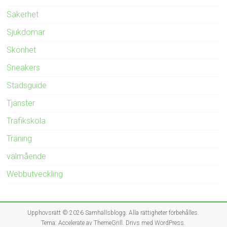
Säkerhet
Sjukdomar
Skönhet
Sneakers
Stadsguide
Tjänster
Trafikskola
Träning
välmående
Webbutveckling
Upphovsrätt © 2026
Samhällsblogg
. Alla rättigheter förbehålles.
Tema:
Accelerate
av ThemeGrill. Drivs med
WordPress
.