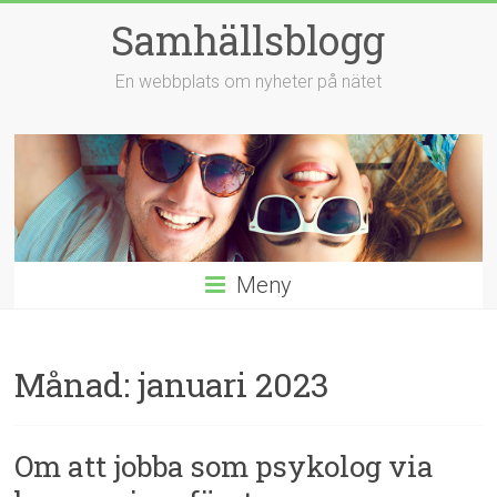
Hoppa
Samhällsblogg
till
innehåll
En webbplats om nyheter på nätet
Meny
Månad:
januari 2023
Om att jobba som psykolog via