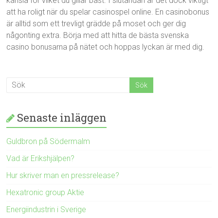
känsla för vilket du gillar bäst. I slutändan är det dock viktigt
att ha roligt när du spelar casinospel online. En casinobonus
är alltid som ett trevligt grädde på moset och ger dig
någonting extra. Börja med att hitta de bästa svenska
casino bonusarna på nätet och hoppas lyckan är med dig.
Senaste inläggen
Guldbron på Södermalm
Vad är Erikshjälpen?
Hur skriver man en pressrelease?
Hexatronic group Aktie
Energiindustrin i Sverige