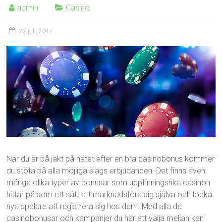
admin
Casino
22 juli, 2017
När du är på jakt på nätet efter en bra casinobonus kommer
du stöta på alla möjliga slags erbjudanden. Det finns även
många olika typer av bonusar som uppfinningsrika casinon
hittar på som ett sätt att marknadsföra sig själva och locka
nya spelare att registrera sig hos dem. Med alla de
casinobonusar och kampanjer du har att välja mellan kan