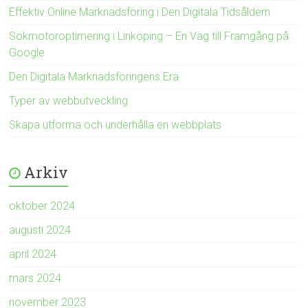
Effektiv Online Marknadsföring i Den Digitala Tidsåldern
Sökmotoroptimering i Linköping – En Väg till Framgång på
Google
Den Digitala Marknadsföringens Era
Typer av webbutveckling
Skapa utforma och underhålla en webbplats
Arkiv
oktober 2024
augusti 2024
april 2024
mars 2024
november 2023