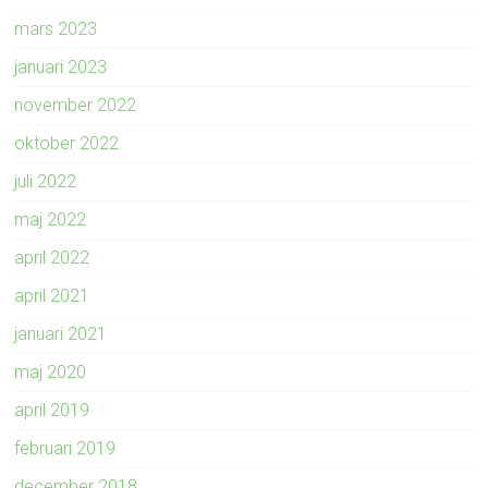
mars 2023
januari 2023
november 2022
oktober 2022
juli 2022
maj 2022
april 2022
april 2021
januari 2021
maj 2020
april 2019
februari 2019
december 2018