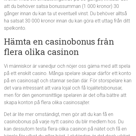
att du behöver satsa bonussumman (1 000 kronor) 30
gånger innan du kan ta ut eventuell vinst. Du behöver alltså
ha satsat 30 000 kronor innan du kan göra ett uttag från ditt
spelkonto.
Hämta en casinobonus från
flera olika casinon
Vi människor är vanedjur och nöjer oss gärna med att spela
på ett enskilt casino. Många spelare skapar därför ett konto
på en casinosajt och stannar sedan där. För storspelare kan
det vara intressant att vara lojal och få lojalitetsbonusar,
men för den genomsnittlige spelaren är det ofta bättre att
skapa konton på flera olika casinosajter.
Det är lite mer omständigt, men gör att du kan få en
casinobonus på varje nytt casino du blir medlem hos. Du
kan dessutom testa flera olika casinon på nätet och få en