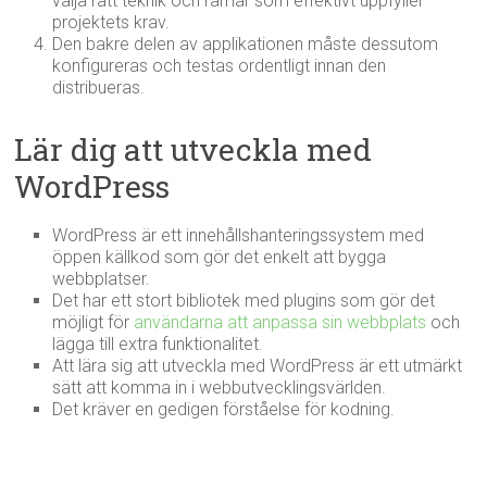
välja rätt teknik och ramar som effektivt uppfyller
projektets krav.
Den bakre delen av applikationen måste dessutom
konfigureras och testas ordentligt innan den
distribueras.
Lär dig att utveckla med
WordPress
WordPress är ett innehållshanteringssystem med
öppen källkod som gör det enkelt att bygga
webbplatser.
Det har ett stort bibliotek med plugins som gör det
möjligt för
användarna att anpassa sin webbplats
och
lägga till extra funktionalitet.
Att lära sig att utveckla med WordPress är ett utmärkt
sätt att komma in i webbutvecklingsvärlden.
Det kräver en gedigen förståelse för kodning.