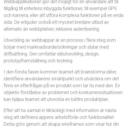
Webbapplikationer gör det möjligt för en användare att få
tillgång till enhetens inbyggda funktioner, till exempel GPS
och kamera, eller att utföra komplexa funktioner på en enda
sida. De erbjuder också ett mycket bredare utbud av
alternativ än webbplatser, inklusive autentisering.
Utveckling av webbappar är en process i flera steg som
börjar med marknadsundersökningar och slutar med
driftsättning. Den omfattar idéutveckling, design,
prototypframställning och testning.
I den första fasen kommer teamet att brainstorma idéer,
identifiera användarens smärtpunkt och utvärdera om det
finns en efterfrågan på en produkt som tar itu med den. En
objektiv förståelse av problemet och konkurrenssituationen
kan hjälpa teamet att utveckla en bättre produktplan.
Efter att ha samlat in tillräckligt med information är nästa
steg att definiera appens arbetsflöde och funktionalitet.
Detta görs genom att skapa wireframes som visar hur din