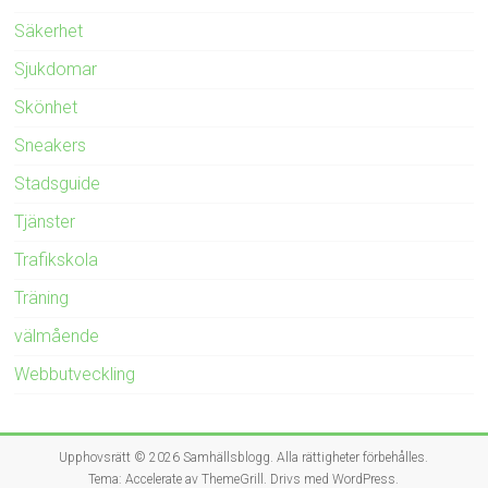
Säkerhet
Sjukdomar
Skönhet
Sneakers
Stadsguide
Tjänster
Trafikskola
Träning
välmående
Webbutveckling
Upphovsrätt © 2026
Samhällsblogg
. Alla rättigheter förbehålles.
Tema:
Accelerate
av ThemeGrill. Drivs med
WordPress
.