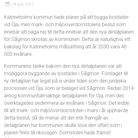
14 juni, 2017
Katrineholms kommun hade planer på att bygga bostäder
vid Öja, men mark- och miljööverdomstolens beslut som
innebär att säga nej till detta innebär att den nya detaljplanen
för Sågmon skrotas av kommunen. Detta är naturligtvis ett
bakslag för Katrineholms målsättning att år 2030 vara 40
000 invånare.
Kommunens tanke bakom den nya detaljplanen var att
möjliggöra byggande av bostäder i Sågmon. Förslaget till
ny detaljplan har legat på is under tiden som den juridiska
processen vid Öja, som är beläget vid Sågmon. Redan 2014
antog kommunfullmäktige detaljplanen för Öja, men den
överklagades sedermera av invånare i Sågmon. Det ledde
till att mark- och miljööverdomstolen i mars i år upphävde
detta beslut, då de menar att det inte framgår av
detaljplanen hur kommunen skulle lösa den utfart som i
planen finns till riksvägen. Domstolen hade främst