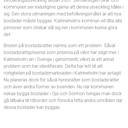
befolkningsutveckling sedan 2007. Befolkningen ökar och
kommunen ser naturligtvis gärna att denna utveckling håller i
sig. Den stora utmaningen med befolkningsmålet är att nya
bostäder måste byggas. Katrineholms kommun vill låta alla
personer som önskar slå sig ner i kommunen kunna göra
det.
Bristen på bostadsrätter nämns som ett problem. Såväl
bostadsrättspriserna som priserna på villor har stigit mer i
Katrineholm än i Sverige i genomsnitt, vilket är ett annat
problem som har identifierats. Detta har lett till att
rörligheten på bostadsmarknaden i Katrineholm har avtagit.
Nu planeras dock för såväl hyresrätter som bostadsrätter
och även andra former av boenden. Nu när kommunen
nekas bygga bostäder i Öja och Sörmon tvingas man dock
gå tillbaka till ritbordet och försöka hitta andra områden där
dessa bostäder kan byggas.