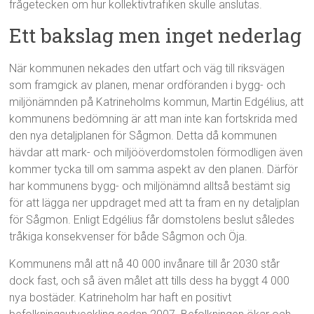
frågetecken om hur kollektivtrafiken skulle anslutas.
Ett bakslag men inget nederlag
När kommunen nekades den utfart och väg till riksvägen
som framgick av planen, menar ordföranden i bygg- och
miljönämnden på Katrineholms kommun, Martin Edgélius, att
kommunens bedömning är att man inte kan fortskrida med
den nya detaljplanen för Sågmon. Detta då kommunen
hävdar att mark- och miljööverdomstolen förmodligen även
kommer tycka till om samma aspekt av den planen. Därför
har kommunens bygg- och miljönämnd alltså bestämt sig
för att lägga ner uppdraget med att ta fram en ny detaljplan
för Sågmon. Enligt Edgélius får domstolens beslut således
tråkiga konsekvenser för både Sågmon och Öja.
Kommunens mål att nå 40 000 invånare till år 2030 står
dock fast, och så även målet att tills dess ha byggt 4 000
nya bostäder. Katrineholm har haft en positivt