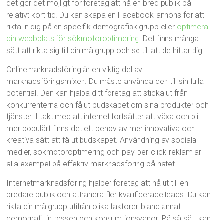
det gör det möjligt för företag att nå en bred publik på
relativt kort tid. Du kan skapa en Facebook-annons för att
rikta in dig på en specifik demografisk grupp eller
optimera
din webbplats för sökmotoroptimering
. Det finns många
sätt att rikta sig till din målgrupp och se till att de hittar dig!
Onlinemarknadsföring är en viktig del av
marknadsföringsmixen. Du måste använda den till sin fulla
potential. Den kan hjälpa ditt företag att sticka ut från
konkurrenterna och få ut budskapet om sina produkter och
tjänster. I takt med att internet fortsätter att växa och bli
mer populärt finns det ett behov av mer innovativa och
kreativa sätt att få ut budskapet. Användning av sociala
medier, sökmotoroptimering och pay-per-click-reklam är
alla exempel på effektiv marknadsföring på nätet.
Internetmarknadsföring hjälper företag att nå ut till en
bredare publik och attrahera fler kvalificerade leads. Du kan
rikta din målgrupp utifrån olika faktorer, bland annat
demografi, intressen och konsumtionsvanor. På så sätt kan