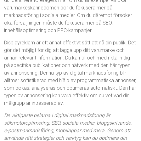
du identifiera företagets mål. Om du till exempel vill öka
varumärkeskännedomen bör du fokusera mer på
marknadsföring i sociala medier. Om du däremot försöker
öka försäljningen måste du fokusera mer på SEO,
innehållsoptimering och PPC-kampanjer.
Displayreklam är ett annat effektivt sätt att nå din publik. Det
gör det möjligt för dig att lägga upp ditt varumärke och
annan relevant information. Du kan till och med rikta in dig
på specifika publikationer och nätverk med den här typen
av annonsering. Denna typ av digital marknadsföring blir
alltmer sofistikerad med hjälp av programmatiska annonser,
som bokas, analyseras och optimeras automatiskt. Den här
typen av annonsering kan vara effektiv om du vet vad din
målgrupp är intresserad av.
De viktigaste pelarna i digital marknadsföring är
sökmotoroptimering, SEO, sociala medier, bloggskrivande,
e-postmarknadsföring, mobilappar med mera. Genom att
använda rätt strategier och verktyg kan du optimera din